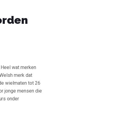
orden
. Heel wat merken
 Welsh merk dat
de wielmaten tot 26
oor jonge mensen die
urs onder