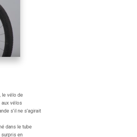
, le vélo de
é aux vélos
de s’il ne s’agirait
hé dans le tube
 surpris en