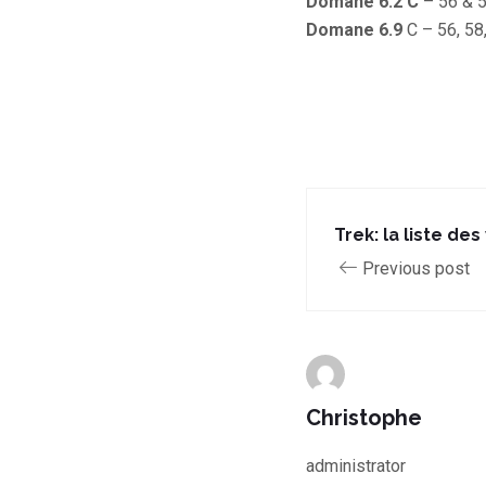
Domane 6.2 C
– 56 & 
Domane 6.9
C – 56, 58
Trek: la liste des
Previous post
Christophe
administrator