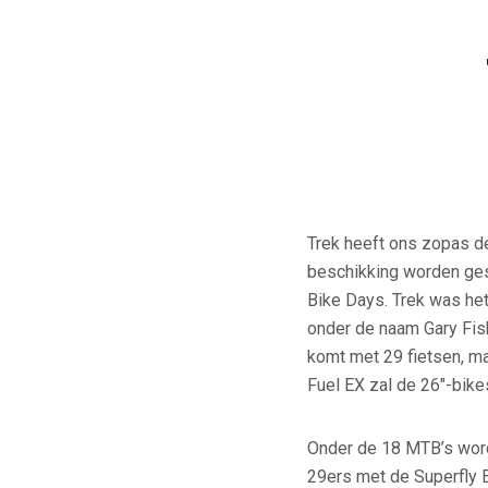
Trek heeft ons zopas de
beschikking worden ges
Bike Days. Trek was he
onder de naam Gary Fish
komt met 29 fietsen, ma
Fuel EX zal de 26″-bik
Onder de 18 MTB’s wor
29ers met de Superfly El