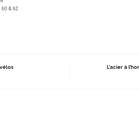
58
, 60 & 62
 vélos
L’acier à l’