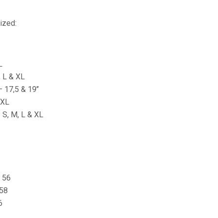
ized:
L
, L & XL
17,5 & 19’’
 XL
S, M, L & XL
 56
 58
6