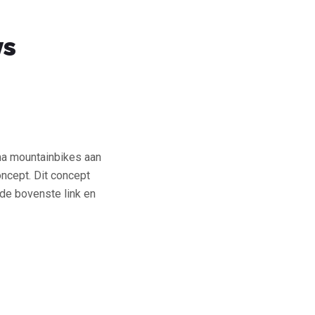
ys
ma mountainbikes aan
oncept. Dit concept
de bovenste link en