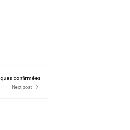
rques confirmées
Next post