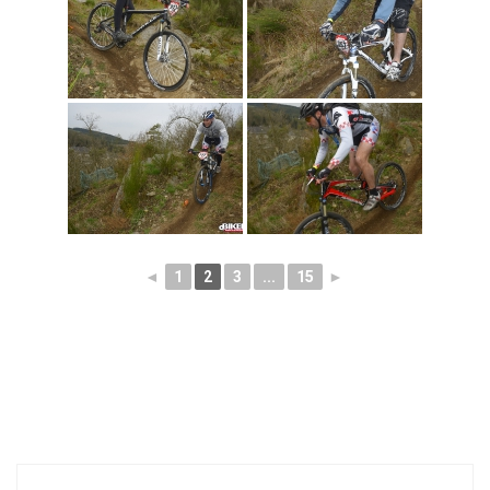
◄
1
2
3
...
15
►