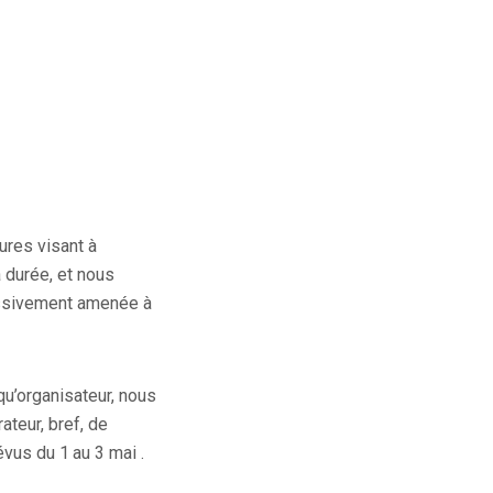
ures visant à
 durée, et nous
essivement amenée à
u’organisateur, nous
ateur, bref, de
évus du 1
au 3 mai .