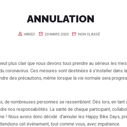
ANNULATION
MIKED
20 MARS 2020
NON CLASSÉ
peut plus clair que nous devons tous prendre au sérieux les mes
 du coronavirus. Ces mesures sont destinées à s’installer dans la
endre des précautions, même lorsque la vie normale sera progr
, de nombreuses personnes se rassemblent. Dès lors, en tant q
re nos responsabilités. La santé de chaque participant, collabor
ime ! Nous avons donc décidé d’annuler les Happy Bike Days, pr
ttendions cet événement, tout comme vous, avec impatience.