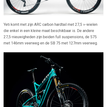
Yeti komt met zijn ARC carbon hardtail met 27,5 »-wielen
die enkel in een kleine maat beschikbaar is. De andere
27,5-nieuwigheden zijn beiden full suspensions, de 575
met 146mm veerweg en de SB 75 met 127mm veerweg.